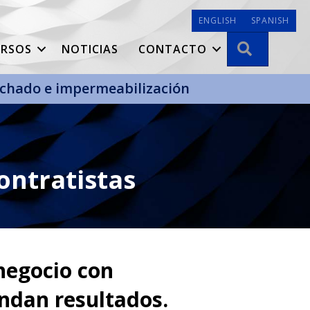
ENGLISH
SPANISH
BÚSQUE
URSOS
NOTICIAS
CONTACTO
techado e impermeabilización
ontratistas
negocio con
ndan resultados.